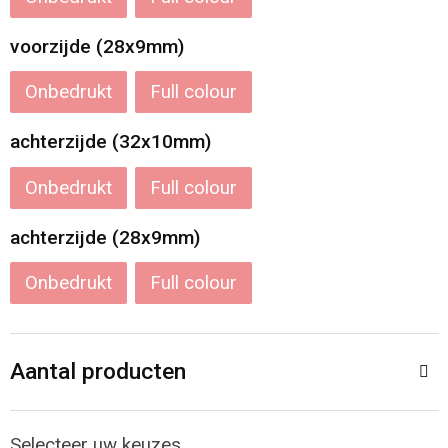
Katoenen draagtassen
voorzijde (28x9mm)
Jute tassen
Onbedrukt
Full colour
achterzijde (32x10mm)
Tablettassen
Onbedrukt
Full colour
Koffers en Trolleys
achterzijde (28x9mm)
Onbedrukt
Full colour
Aantal producten
Selecteer uw keuzes