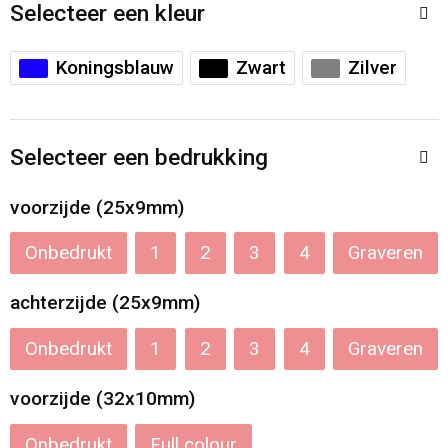
Accessoires voor tassen
Veiligheidsvesten en Veiligheidshesjes
Selecteer een kleur
Documententassen
Handschoenen en Sjaals
Koningsblauw
Zwart
Zilver
Koeltassen en Koelboxen
Been- en voetbescherming
Selecteer een bedrukking
Toilettassen
Polo's
voorzijde (25x9mm)
Schoenentassen
Sweaters
Onbedrukt
1
2
3
4
Graveren
Sporttassen
Overhemden
achterzijde (25x9mm)
Schoudertassen
Ademhalingsbescherming
Onbedrukt
1
2
3
4
Graveren
Kledingtassen
voorzijde (32x10mm)
Boodschappentassen
Onbedrukt
Full colour