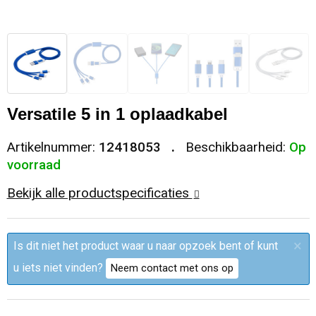
Sleutelhangers en Lanyards
Trolleys
Regenkleding
Broeken
Kledingaccessoires
Snoepgoed
Papieren tassen
Polo's
Ondergoed en Sokken
Spellen voor binnen en buiten
Heuptassen
Jassen
Broeken en Rokken
Versatile 5 in 1 oplaadkabel
Sport
Fietstassen
Jassen
Artikelnummer:
12418053
Beschikbaarheid:
Op
voorraad
Veiligheid, Auto en Fiets
Matrozentassen
T-Shirts
Bekijk alle productspecificaties
Vrije tijd en Strand
Laptop hoezen en tassen
Caps, Hoeden en Mutsen
×
Is dit niet het product waar u naar opzoek bent of kunt
Rugzakken
Schorten en Sloven
u iets niet vinden?
Neem contact met ons op
Reistassen
Bodywarmers