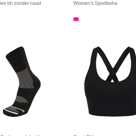
are bh zonder naad
Women's Sportbeha
ale afname: 1
Minimale afname: 1