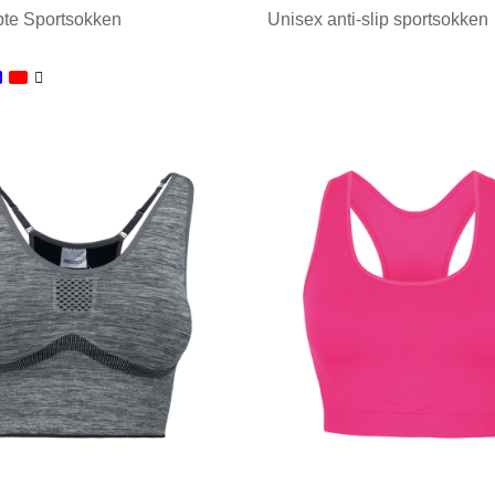
pte Sportsokken
Unisex anti-slip sportsokken
ale afname: 1
Minimale afname: 1