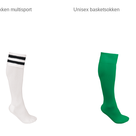
ken multisport
Unisex basketsokken
ale afname: 1
Minimale afname: 1