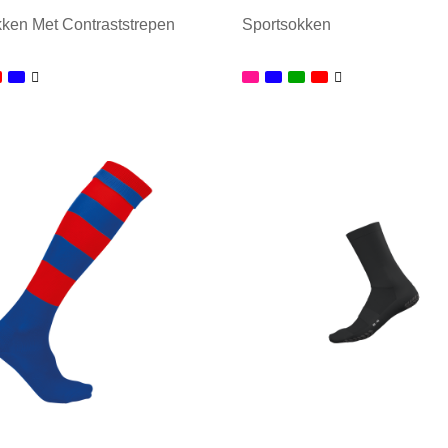
ken Met Contraststrepen
Sportsokken
ale afname: 1
Minimale afname: 1