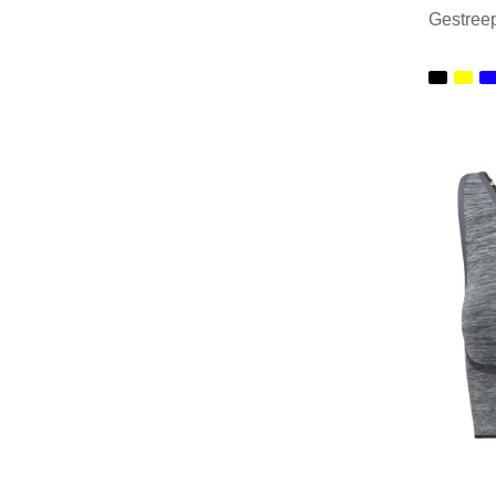
Gestree
Minim