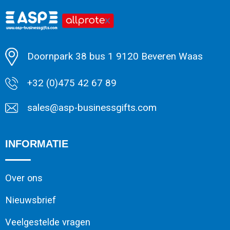
Accessoires voor tassen
Veiligheidsvesten en Veiligheidshesjes
Documententassen
Handschoenen en Sjaals
Doornpark 38 bus 1 9120 Beveren Waas
Koeltassen en Koelboxen
Been- en voetbescherming
+32 (0)475 42 67 89
Toilettassen
Polo's
sales@asp-businessgifts.com
Schoenentassen
Sweaters
Sporttassen
Overhemden
INFORMATIE
Schoudertassen
Ademhalingsbescherming
Over ons
Kledingtassen
Nieuwsbrief
Veelgestelde vragen
Boodschappentassen