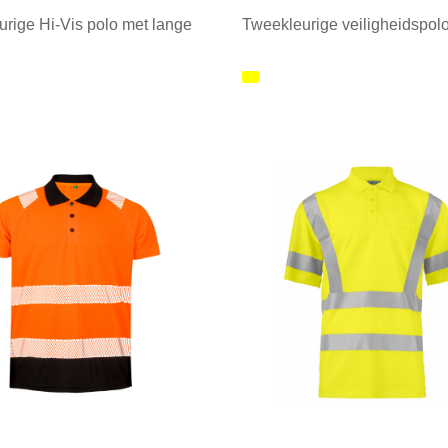
rige Hi-Vis polo met lange
Tweekleurige veiligheidspol
ale afname: 1
Minimale afname: 1