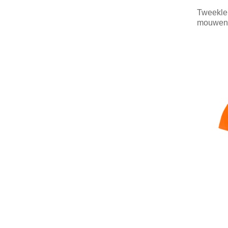
Tweekleu
mouwen
Minim