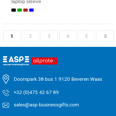
laptop sleeve
1
2
3
4
5
Minimale afname: 1
Doornpark 38 bus 1 9120 Beveren Waas
+32 (0)475 42 67 89
sales@asp-businessgifts.com