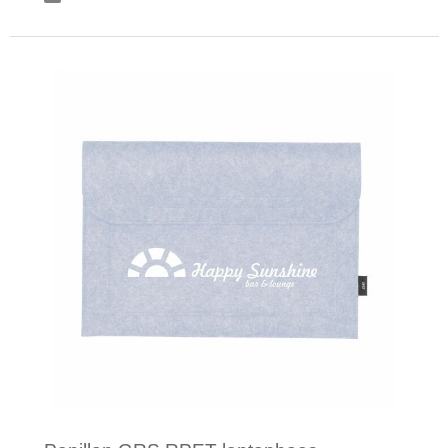
Katoenen draagtassen
Jute tassen
Minimale afname: 50
Tablettassen
Koffers en Trolleys