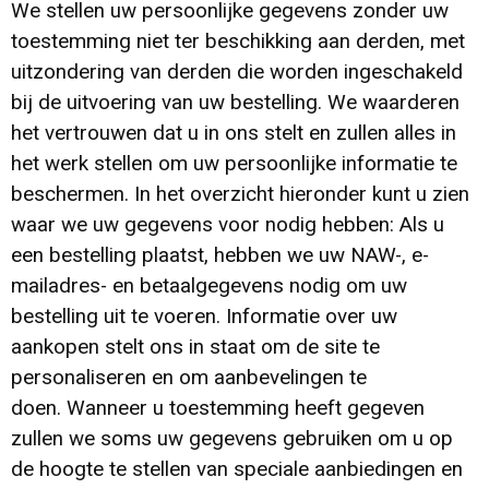
We stellen uw persoonlijke gegevens zonder uw
Sleutelhangers en Lanyards
Trolleys
Regenkleding
Broeken
Kledingaccessoires
toestemming niet ter beschikking aan derden, met
uitzondering van derden die worden ingeschakeld
Snoepgoed
Papieren tassen
Polo's
Ondergoed en Sokken
bij de uitvoering van uw bestelling. We waarderen
het vertrouwen dat u in ons stelt en zullen alles in
Spellen voor binnen en buiten
Heuptassen
Jassen
Broeken en Rokken
het werk stellen om uw persoonlijke informatie te
beschermen. In het overzicht hieronder kunt u zien
Sport
Fietstassen
Jassen
waar we uw gegevens voor nodig hebben: Als u
een bestelling plaatst, hebben we uw NAW-, e-
Veiligheid, Auto en Fiets
Matrozentassen
T-Shirts
mailadres- en betaalgegevens nodig om uw
bestelling uit te voeren. Informatie over uw
Vrije tijd en Strand
Laptop hoezen en tassen
Caps, Hoeden en Mutsen
aankopen stelt ons in staat om de site te
personaliseren en om aanbevelingen te
Rugzakken
Schorten en Sloven
doen. Wanneer u toestemming heeft gegeven
zullen we soms uw gegevens gebruiken om u op
Reistassen
Bodywarmers
de hoogte te stellen van speciale aanbiedingen en