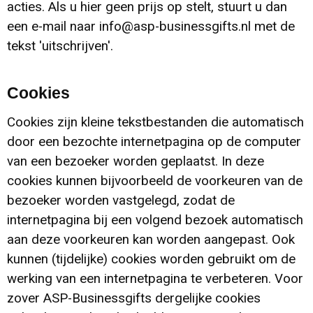
Accessoires voor tassen
Veiligheidsvesten en Veiligheidshesjes
acties. Als u hier geen prijs op stelt, stuurt u dan
een e-mail naar info@asp-businessgifts.nl met de
Documententassen
Handschoenen en Sjaals
tekst 'uitschrijven'.
Koeltassen en Koelboxen
Been- en voetbescherming
Cookies
Toilettassen
Polo's
Cookies zijn kleine tekstbestanden die automatisch
door een bezochte internetpagina op de computer
Schoenentassen
Sweaters
van een bezoeker worden geplaatst. In deze
cookies kunnen bijvoorbeeld de voorkeuren van de
Sporttassen
Overhemden
bezoeker worden vastgelegd, zodat de
internetpagina bij een volgend bezoek automatisch
Schoudertassen
Ademhalingsbescherming
aan deze voorkeuren kan worden aangepast. Ook
kunnen (tijdelijke) cookies worden gebruikt om de
Kledingtassen
werking van een internetpagina te verbeteren. Voor
zover ASP-Businessgifts dergelijke cookies
Boodschappentassen