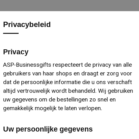
Kerst
Strandtassen
Sweaters
Schoenen en accessoires
Reflecterende vesten
Kinderen, Peuters en Baby's
Collegetassen
Kledingaccessoires
Ondergoed en Sokken
Oog- en gelaatsbescherming
Privacybeleid
Klokken, horloges en weerstations
Reistassensets
Dekens, Fleecedekens en Kussens
Polo's
Hoofdbescherming
Lampen en Gereedschap
Promotietassen
T-Shirts
T-Shirts
Restauranttextiel
Privacy
ASP-Businessgifts respecteert de privacy van alle
Levensmiddelen
Duffeltassen
Handschoenen en Sjaals
Jassen
E.H.B.O.
gebruikers van haar shops en draagt er zorg voor
dat de persoonlijke informatie die u ons verschaft
Paraplu's
Aktetassen
Caps, Hoeden en Mutsen
Bodywarmers
Gehoorbescherming
altijd vertrouwelijk wordt behandeld. Wij gebruiken
uw gegevens om de bestellingen zo snel en
Persoonlijke verzorging
Waterbestendige tassen
Bodywarmers
Sweaters
Vesten
gemakkelijk mogelijk te laten verlopen.
Reisbenodigdheden
Draagtassen
Vesten
Vesten
Overalls
Uw persoonlijke gegevens
Schrijfwaren
Goodiebags
Overhemden
Sportaccessoires
Schoenen