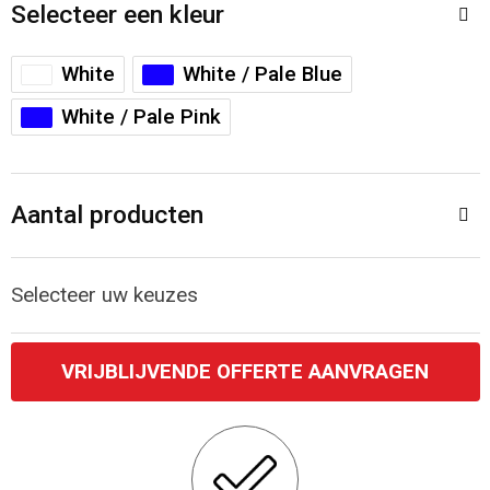
Accessoires voor tassen
Veiligheidsvesten en Veiligheidshesjes
Selecteer een kleur
Documententassen
Handschoenen en Sjaals
White
White / Pale Blue
White / Pale Pink
Koeltassen en Koelboxen
Been- en voetbescherming
Toilettassen
Polo's
Aantal producten
Schoenentassen
Sweaters
Selecteer uw keuzes
Sporttassen
Overhemden
Schoudertassen
Ademhalingsbescherming
VRIJBLIJVENDE OFFERTE AANVRAGEN
Kledingtassen
Boodschappentassen