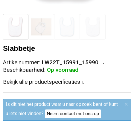
Sleutelhangers en Lanyards
Trolleys
Regenkleding
Broeken
Kledingaccessoires
Snoepgoed
Papieren tassen
Polo's
Ondergoed en Sokken
Spellen voor binnen en buiten
Heuptassen
Jassen
Broeken en Rokken
Slabbetje
Sport
Fietstassen
Jassen
Artikelnummer:
LW22T_15991_15990
Beschikbaarheid:
Op voorraad
Veiligheid, Auto en Fiets
Matrozentassen
T-Shirts
Bekijk alle productspecificaties
Vrije tijd en Strand
Laptop hoezen en tassen
Caps, Hoeden en Mutsen
×
Is dit niet het product waar u naar opzoek bent of kunt
Rugzakken
Schorten en Sloven
u iets niet vinden?
Neem contact met ons op
Reistassen
Bodywarmers