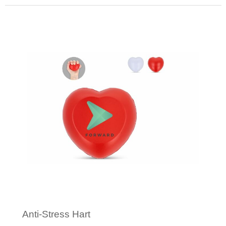
Katoenen draagtassen
Minimale afname: 100
Jute tassen
Tablettassen
Koffers en Trolleys
Anti-Stress Hart