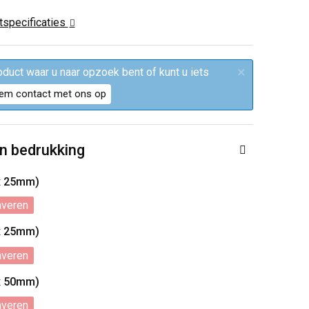
ctspecificaties
×
roduct waar u naar opzoek bent of kunt u iets
em contact met ons op
n bedrukking
x 25mm)
averen
x 25mm)
averen
x 50mm)
averen