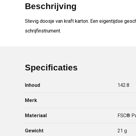
Beschrijving
Stevig doosje van kraft karton. Een eigentijdse ge
schrijfinstrument.
Specificaties
Inhoud
142.8
Merk
Materiaal
FSC® Pap
Gewicht
21 g