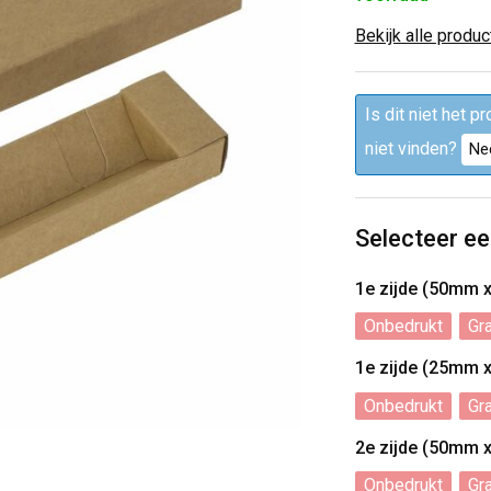
Bekijk alle produ
Is dit niet het p
niet vinden?
Ne
Selecteer ee
1e zijde (50mm 
Onbedrukt
Gr
1e zijde (25mm 
Onbedrukt
Gr
2e zijde (50mm 
Onbedrukt
Gr