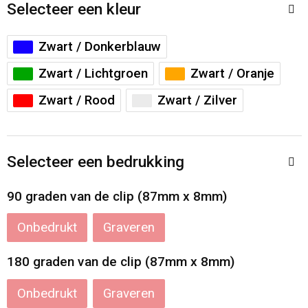
Accessoires voor tassen
Veiligheidsvesten en Veiligheidshesjes
Selecteer een kleur
Documententassen
Handschoenen en Sjaals
Zwart / Donkerblauw
Zwart / Lichtgroen
Zwart / Oranje
Koeltassen en Koelboxen
Been- en voetbescherming
Zwart / Rood
Zwart / Zilver
Toilettassen
Polo's
Schoenentassen
Sweaters
Selecteer een bedrukking
Sporttassen
Overhemden
90 graden van de clip (87mm x 8mm)
Schoudertassen
Ademhalingsbescherming
Onbedrukt
Graveren
180 graden van de clip (87mm x 8mm)
Kledingtassen
Onbedrukt
Graveren
Boodschappentassen