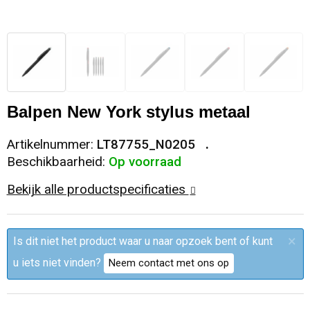
Sleutelhangers en Lanyards
Trolleys
Regenkleding
Broeken
Kledingaccessoires
Snoepgoed
Papieren tassen
Polo's
Ondergoed en Sokken
Spellen voor binnen en buiten
Heuptassen
Jassen
Broeken en Rokken
Balpen New York stylus metaal
Sport
Fietstassen
Jassen
Artikelnummer:
LT87755_N0205
Beschikbaarheid:
Op voorraad
Veiligheid, Auto en Fiets
Matrozentassen
T-Shirts
Bekijk alle productspecificaties
Vrije tijd en Strand
Laptop hoezen en tassen
Caps, Hoeden en Mutsen
×
Is dit niet het product waar u naar opzoek bent of kunt
Rugzakken
Schorten en Sloven
u iets niet vinden?
Neem contact met ons op
Reistassen
Bodywarmers