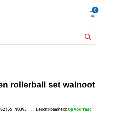
0
n rollerball set walnoot
T82155_N0093
Beschikbaarheid:
Op voorraad