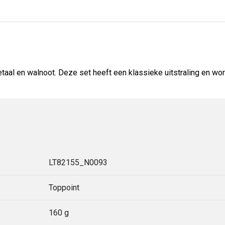
etaal en walnoot. Deze set heeft een klassieke uitstraling en w
LT82155_N0093
Toppoint
160 g