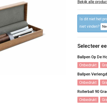
Bekijk alle produ
Is dit niet het p
niet vinden?
Ne
Selecteer ee
Ballpen Op De 
Onbedrukt
Gr
Ballpen Verleng
Onbedrukt
Gr
Rollerball 90 G
Onbedrukt
Gr