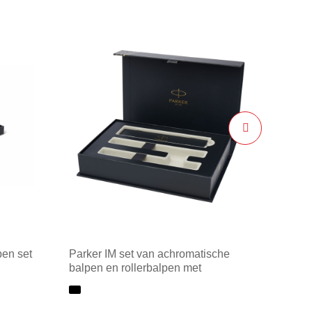
pen set
Parker IM set van achromatische
balpen en rollerbalpen met
geschenkverpakking (zwart/blauwe
inkt)