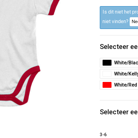
Is dit niet het p
niet vinden?
Ne
Selecteer ee
White/Bla
White/Kell
White/Red
Selecteer e
3-6