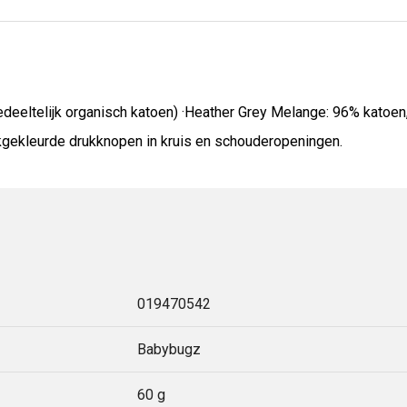
eltelijk organisch katoen) ·Heather Grey Melange: 96% katoen, 
jkgekleurde drukknopen in kruis en schouderopeningen.
019470542
Babybugz
60 g