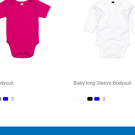
dysuit
Baby long Sleeve Bodysuit
ale afname: 1
Minimale afname: 1