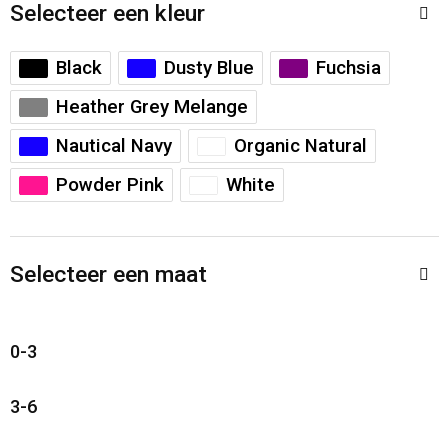
Accessoires voor tassen
Veiligheidsvesten en Veiligheidshesjes
Selecteer een kleur
Documententassen
Handschoenen en Sjaals
Black
Dusty Blue
Fuchsia
Heather Grey Melange
Koeltassen en Koelboxen
Been- en voetbescherming
Nautical Navy
Organic Natural
Toilettassen
Polo's
Powder Pink
White
Schoenentassen
Sweaters
Selecteer een maat
Sporttassen
Overhemden
Schoudertassen
Ademhalingsbescherming
0-3
Kledingtassen
3-6
Boodschappentassen