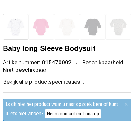
Sleutelhangers en Lanyards
Trolleys
Regenkleding
Broeken
Kledingaccessoires
Snoepgoed
Papieren tassen
Polo's
Ondergoed en Sokken
Spellen voor binnen en buiten
Heuptassen
Jassen
Broeken en Rokken
Baby long Sleeve Bodysuit
Sport
Fietstassen
Jassen
Artikelnummer:
015470002
Beschikbaarheid:
Niet beschikbaar
Veiligheid, Auto en Fiets
Matrozentassen
T-Shirts
Bekijk alle productspecificaties
Vrije tijd en Strand
Laptop hoezen en tassen
Caps, Hoeden en Mutsen
×
Is dit niet het product waar u naar opzoek bent of kunt
Rugzakken
Schorten en Sloven
u iets niet vinden?
Neem contact met ons op
Reistassen
Bodywarmers