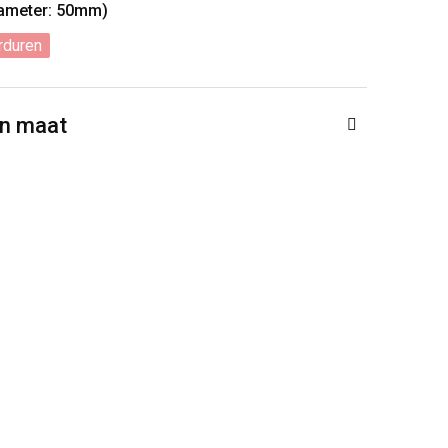
iameter: 50mm)
rduren
en maat