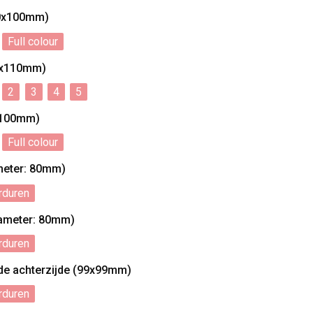
90x100mm)
Full colour
10x110mm)
2
3
4
5
0x100mm)
Full colour
ameter: 80mm)
rduren
iameter: 80mm)
rduren
de achterzijde (99x99mm)
rduren