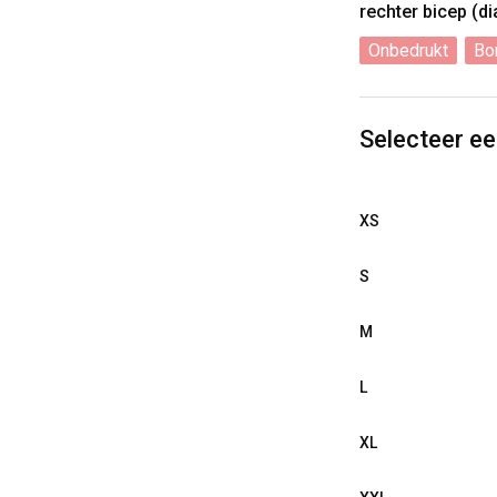
rechter bicep (d
Onbedrukt
Bo
Selecteer e
XS
S
M
L
XL