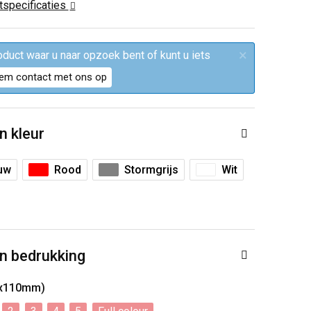
ctspecificaties
×
roduct waar u naar opzoek bent of kunt u iets
em contact met ons op
n kleur
uw
Rood
Stormgrijs
Wit
n bedrukking
10x110mm)