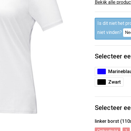
Bekijk alle produ
Is dit niet het p
niet vinden?
Ne
Selecteer ee
Marinebla
Zwart
Selecteer ee
linker borst (1