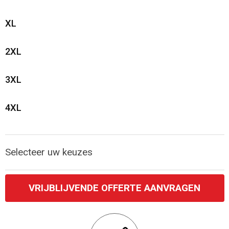
Katoenen draagtassen
XL
Jute tassen
2XL
Tablettassen
3XL
Koffers en Trolleys
4XL
Selecteer uw keuzes
VRIJBLIJVENDE OFFERTE AANVRAGEN