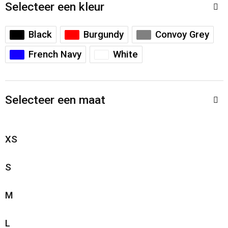
Accessoires voor tassen
Veiligheidsvesten en Veiligheidshesjes
Selecteer een kleur
Documententassen
Handschoenen en Sjaals
Black
Burgundy
Convoy Grey
French Navy
White
Koeltassen en Koelboxen
Been- en voetbescherming
Toilettassen
Polo's
Selecteer een maat
Schoenentassen
Sweaters
XS
Sporttassen
Overhemden
Schoudertassen
Ademhalingsbescherming
S
Kledingtassen
M
Boodschappentassen
L