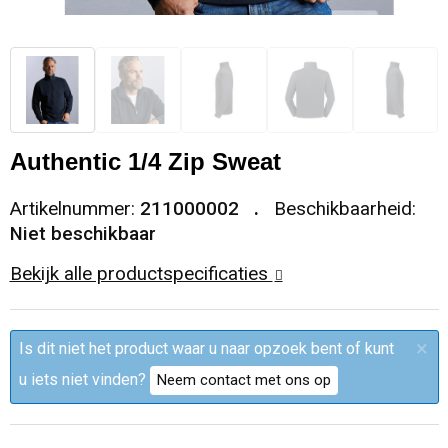
Sleutelhangers en Lanyards
Trolleys
Regenkleding
Broeken
Kledingaccessoires
Snoepgoed
Papieren tassen
Polo's
Ondergoed en Sokken
Spellen voor binnen en buiten
Heuptassen
Jassen
Broeken en Rokken
Authentic 1/4 Zip Sweat
Sport
Fietstassen
Jassen
Artikelnummer:
211000002
Beschikbaarheid:
Niet beschikbaar
Veiligheid, Auto en Fiets
Matrozentassen
T-Shirts
Bekijk alle productspecificaties
Vrije tijd en Strand
Laptop hoezen en tassen
Caps, Hoeden en Mutsen
×
Is dit niet het product waar u naar opzoek bent of kunt
Rugzakken
Schorten en Sloven
u iets niet vinden?
Neem contact met ons op
Reistassen
Bodywarmers