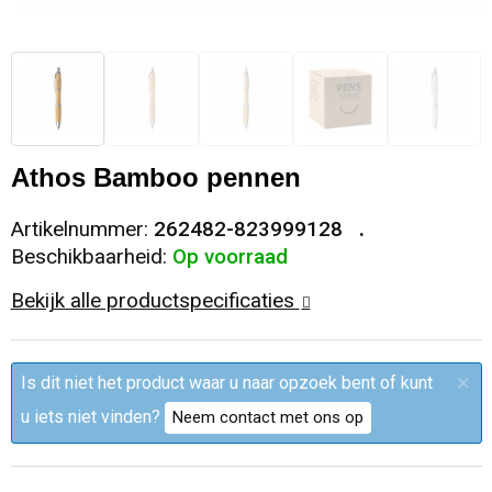
Sleutelhangers en Lanyards
Trolleys
Regenkleding
Broeken
Kledingaccessoires
Snoepgoed
Papieren tassen
Polo's
Ondergoed en Sokken
Spellen voor binnen en buiten
Heuptassen
Jassen
Broeken en Rokken
Athos Bamboo pennen
Sport
Fietstassen
Jassen
Artikelnummer:
262482-823999128
Beschikbaarheid:
Op voorraad
Veiligheid, Auto en Fiets
Matrozentassen
T-Shirts
Bekijk alle productspecificaties
Vrije tijd en Strand
Laptop hoezen en tassen
Caps, Hoeden en Mutsen
×
Is dit niet het product waar u naar opzoek bent of kunt
Rugzakken
Schorten en Sloven
u iets niet vinden?
Neem contact met ons op
Reistassen
Bodywarmers