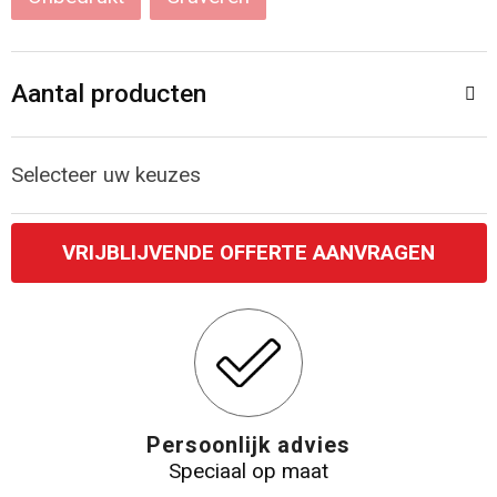
Katoenen draagtassen
Aantal producten
Jute tassen
Tablettassen
Selecteer uw keuzes
Koffers en Trolleys
VRIJBLIJVENDE OFFERTE AANVRAGEN
Persoonlijk advies
Speciaal op maat