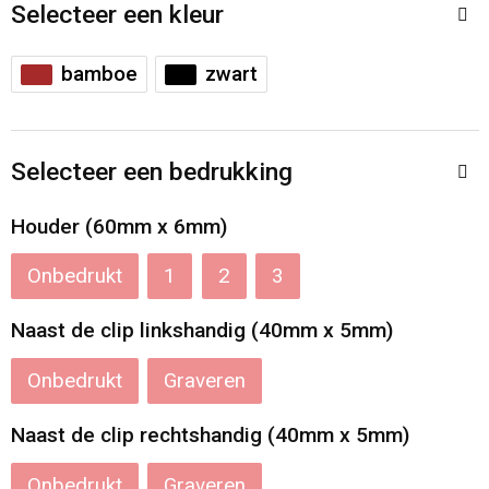
Accessoires voor tassen
Veiligheidsvesten en Veiligheidshesjes
Selecteer een kleur
Documententassen
Handschoenen en Sjaals
bamboe
zwart
Koeltassen en Koelboxen
Been- en voetbescherming
Selecteer een bedrukking
Toilettassen
Polo's
Houder (60mm x 6mm)
Schoenentassen
Sweaters
Onbedrukt
1
2
3
Sporttassen
Overhemden
Naast de clip linkshandig (40mm x 5mm)
Schoudertassen
Ademhalingsbescherming
Onbedrukt
Graveren
Kledingtassen
Naast de clip rechtshandig (40mm x 5mm)
Boodschappentassen
Onbedrukt
Graveren