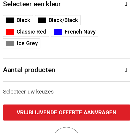
Accessoires voor tassen
Veiligheidsvesten en Veiligheidshesjes
Selecteer een kleur
Documententassen
Handschoenen en Sjaals
Black
Black/Black
Classic Red
French Navy
Koeltassen en Koelboxen
Been- en voetbescherming
Ice Grey
Toilettassen
Polo's
Schoenentassen
Sweaters
Aantal producten
Sporttassen
Overhemden
Selecteer uw keuzes
Schoudertassen
Ademhalingsbescherming
VRIJBLIJVENDE OFFERTE AANVRAGEN
Kledingtassen
Boodschappentassen