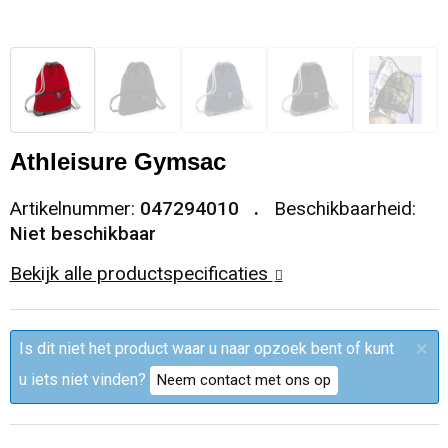
Sleutelhangers en Lanyards
Trolleys
Regenkleding
Broeken
Kledingaccessoires
Snoepgoed
Papieren tassen
Polo's
Ondergoed en Sokken
Spellen voor binnen en buiten
Heuptassen
Jassen
Broeken en Rokken
Athleisure Gymsac
Sport
Fietstassen
Jassen
Artikelnummer:
047294010
Beschikbaarheid:
Niet beschikbaar
Veiligheid, Auto en Fiets
Matrozentassen
T-Shirts
Bekijk alle productspecificaties
Vrije tijd en Strand
Laptop hoezen en tassen
Caps, Hoeden en Mutsen
×
Is dit niet het product waar u naar opzoek bent of kunt
Rugzakken
Schorten en Sloven
u iets niet vinden?
Neem contact met ons op
Reistassen
Bodywarmers