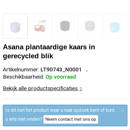
Sleutelhangers en Lanyards
Trolleys
Regenkleding
Broeken
Kledingaccessoires
Snoepgoed
Papieren tassen
Polo's
Ondergoed en Sokken
Spellen voor binnen en buiten
Heuptassen
Jassen
Broeken en Rokken
Asana plantaardige kaars in
gerecycled blik
Sport
Fietstassen
Jassen
Artikelnummer:
LT90743_N0001
Veiligheid, Auto en Fiets
Matrozentassen
T-Shirts
Beschikbaarheid:
Op voorraad
Vrije tijd en Strand
Laptop hoezen en tassen
Caps, Hoeden en Mutsen
Bekijk alle productspecificaties
Rugzakken
Schorten en Sloven
×
Is dit niet het product waar u naar opzoek bent of kunt
Reistassen
Bodywarmers
u iets niet vinden?
Neem contact met ons op