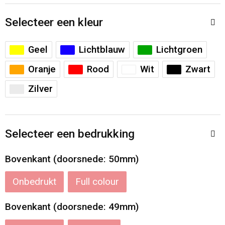
Accessoires voor tassen
Veiligheidsvesten en Veiligheidshesjes
Selecteer een kleur
Documententassen
Handschoenen en Sjaals
Geel
Lichtblauw
Lichtgroen
Koeltassen en Koelboxen
Been- en voetbescherming
Oranje
Rood
Wit
Zwart
Toilettassen
Polo's
Zilver
Schoenentassen
Sweaters
Selecteer een bedrukking
Sporttassen
Overhemden
Bovenkant (doorsnede: 50mm)
Schoudertassen
Ademhalingsbescherming
Onbedrukt
Full colour
Kledingtassen
Bovenkant (doorsnede: 49mm)
Boodschappentassen