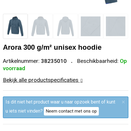
Sleutelhangers en Lanyards
Trolleys
Regenkleding
Broeken
Kledingaccessoires
Snoepgoed
Papieren tassen
Polo's
Ondergoed en Sokken
Spellen voor binnen en buiten
Heuptassen
Jassen
Broeken en Rokken
Arora 300 g/m² unisex hoodie
Sport
Fietstassen
Jassen
Artikelnummer:
38235010
Beschikbaarheid:
Op
voorraad
Veiligheid, Auto en Fiets
Matrozentassen
T-Shirts
Bekijk alle productspecificaties
Vrije tijd en Strand
Laptop hoezen en tassen
Caps, Hoeden en Mutsen
×
Is dit niet het product waar u naar opzoek bent of kunt
Rugzakken
Schorten en Sloven
u iets niet vinden?
Neem contact met ons op
Reistassen
Bodywarmers