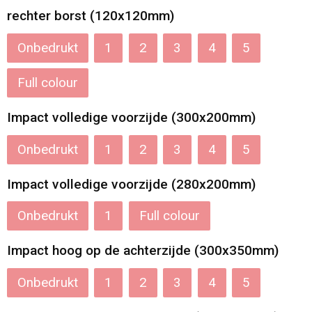
rechter borst (120x120mm)
Katoenen draagtassen
Onbedrukt
1
2
3
4
5
Jute tassen
Full colour
Tablettassen
Impact volledige voorzijde (300x200mm)
Koffers en Trolleys
Onbedrukt
1
2
3
4
5
Impact volledige voorzijde (280x200mm)
Onbedrukt
1
Full colour
Impact hoog op de achterzijde (300x350mm)
Onbedrukt
1
2
3
4
5