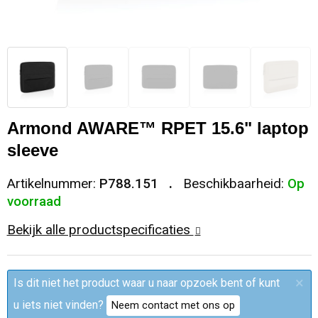
Sleutelhangers en Lanyards
Trolleys
Regenkleding
Broeken
Kledingaccessoires
Snoepgoed
Papieren tassen
Polo's
Ondergoed en Sokken
Spellen voor binnen en buiten
Heuptassen
Jassen
Broeken en Rokken
Armond AWARE™ RPET 15.6" laptop
Sport
Fietstassen
Jassen
sleeve
Veiligheid, Auto en Fiets
Matrozentassen
T-Shirts
Artikelnummer:
P788.151
Beschikbaarheid:
Op
voorraad
Vrije tijd en Strand
Laptop hoezen en tassen
Caps, Hoeden en Mutsen
Bekijk alle productspecificaties
Rugzakken
Schorten en Sloven
×
Is dit niet het product waar u naar opzoek bent of kunt
Reistassen
Bodywarmers
u iets niet vinden?
Neem contact met ons op