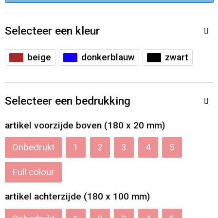
Accessoires voor tassen
Veiligheidsvesten en Veiligheidshesjes
Selecteer een kleur
Documententassen
Handschoenen en Sjaals
Koeltassen en Koelboxen
Been- en voetbescherming
beige
donkerblauw
zwart
Toilettassen
Polo's
Selecteer een bedrukking
Schoenentassen
Sweaters
artikel voorzijde boven (180 x 20 mm)
Sporttassen
Overhemden
Onbedrukt
1
2
3
4
5
Schoudertassen
Ademhalingsbescherming
Full colour
Kledingtassen
artikel achterzijde (180 x 100 mm)
Boodschappentassen