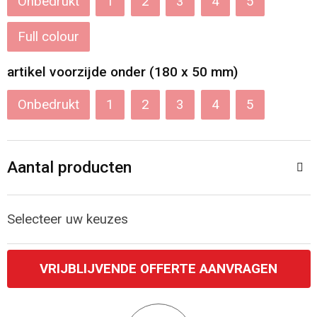
Onbedrukt
1
2
3
4
5
Katoenen draagtassen
Full colour
Jute tassen
artikel voorzijde onder (180 x 50 mm)
Tablettassen
Onbedrukt
1
2
3
4
5
Koffers en Trolleys
Aantal producten
Selecteer uw keuzes
VRIJBLIJVENDE OFFERTE AANVRAGEN