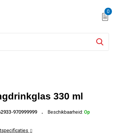
0
ngdrinkglas 330 ml
62933-970999999
Beschikbaarheid:
Op
ctspecificaties