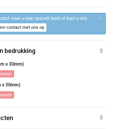
×
roduct waar u naar opzoek bent of kunt u iets
em contact met ons op
n bedrukking
mm x 30mm)
averen
m x 30mm)
averen
ucten