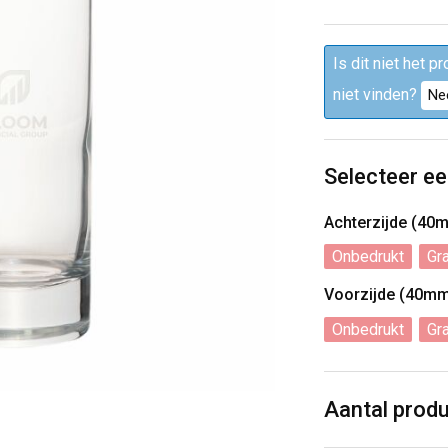
Is dit niet het p
niet vinden?
Ne
Selecteer ee
Achterzijde (40
Onbedrukt
Gr
Voorzijde (40m
Onbedrukt
Gr
Aantal prod