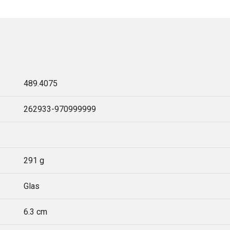
489.4075
262933-970999999
291 g
Glas
6.3 cm