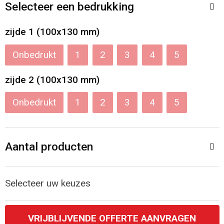
Accessoires voor tassen
Veiligheidsvesten en Veiligheidshesjes
Selecteer een bedrukking
Documententassen
Handschoenen en Sjaals
zijde 1 (100x130 mm)
Onbedrukt
1
2
3
4
5
Koeltassen en Koelboxen
Been- en voetbescherming
zijde 2 (100x130 mm)
Toilettassen
Polo's
Onbedrukt
1
2
3
4
5
Schoenentassen
Sweaters
Sporttassen
Overhemden
Aantal producten
Schoudertassen
Ademhalingsbescherming
Selecteer uw keuzes
Kledingtassen
Boodschappentassen
VRIJBLIJVENDE OFFERTE AANVRAGEN