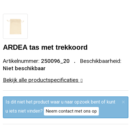
Sleutelhangers en Lanyards
Trolleys
Regenkleding
Broeken
Kledingaccessoires
Snoepgoed
Papieren tassen
Polo's
Ondergoed en Sokken
Spellen voor binnen en buiten
Heuptassen
Jassen
Broeken en Rokken
ARDEA tas met trekkoord
Sport
Fietstassen
Jassen
Artikelnummer:
250096_20
Beschikbaarheid:
Niet beschikbaar
Veiligheid, Auto en Fiets
Matrozentassen
T-Shirts
Bekijk alle productspecificaties
Vrije tijd en Strand
Laptop hoezen en tassen
Caps, Hoeden en Mutsen
×
Is dit niet het product waar u naar opzoek bent of kunt
Rugzakken
Schorten en Sloven
u iets niet vinden?
Neem contact met ons op
Reistassen
Bodywarmers