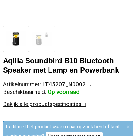
Sleutelhangers en Lanyards
Trolleys
Regenkleding
Broeken
Kledingaccessoires
Snoepgoed
Papieren tassen
Polo's
Ondergoed en Sokken
Spellen voor binnen en buiten
Heuptassen
Jassen
Broeken en Rokken
Sport
Fietstassen
Jassen
Aqiila Soundbird B10 Bluetooth
Speaker met Lamp en Powerbank
Veiligheid, Auto en Fiets
Matrozentassen
T-Shirts
Artikelnummer:
LT45207_N0002
Vrije tijd en Strand
Laptop hoezen en tassen
Caps, Hoeden en Mutsen
Beschikbaarheid:
Op voorraad
Bekijk alle productspecificaties
Rugzakken
Schorten en Sloven
Reistassen
Bodywarmers
×
Is dit niet het product waar u naar opzoek bent of kunt