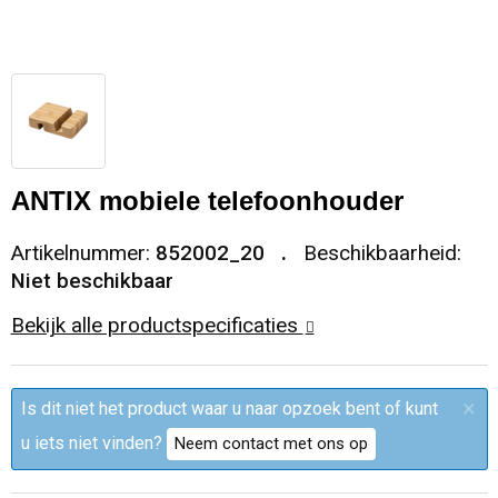
Sleutelhangers en Lanyards
Trolleys
Regenkleding
Broeken
Kledingaccessoires
Snoepgoed
Papieren tassen
Polo's
Ondergoed en Sokken
Spellen voor binnen en buiten
Heuptassen
Jassen
Broeken en Rokken
ANTIX mobiele telefoonhouder
Sport
Fietstassen
Jassen
Artikelnummer:
852002_20
Beschikbaarheid:
Veiligheid, Auto en Fiets
Matrozentassen
T-Shirts
Niet beschikbaar
Bekijk alle productspecificaties
Vrije tijd en Strand
Laptop hoezen en tassen
Caps, Hoeden en Mutsen
Rugzakken
Schorten en Sloven
×
Is dit niet het product waar u naar opzoek bent of kunt
u iets niet vinden?
Neem contact met ons op
Reistassen
Bodywarmers