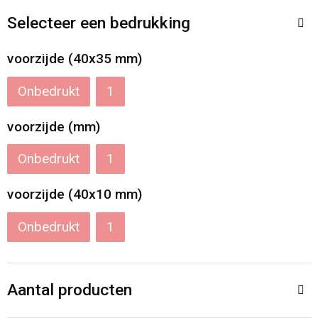
Accessoires voor tassen
Veiligheidsvesten en Veiligheidshesjes
Selecteer een bedrukking
Documententassen
Handschoenen en Sjaals
voorzijde (40x35 mm)
Koeltassen en Koelboxen
Been- en voetbescherming
Onbedrukt
1
Toilettassen
Polo's
voorzijde (mm)
Schoenentassen
Sweaters
Onbedrukt
1
voorzijde (40x10 mm)
Sporttassen
Overhemden
Onbedrukt
1
Schoudertassen
Ademhalingsbescherming
Kledingtassen
Aantal producten
Boodschappentassen