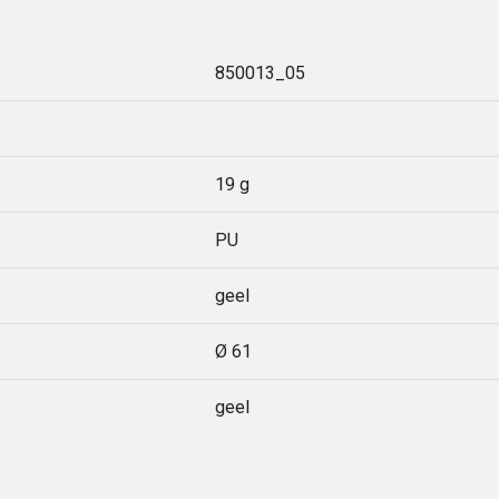
850013_05
19 g
PU
geel
Ø 61
geel