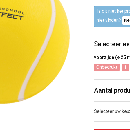
Is dit niet het p
niet vinden?
Ne
Selecteer ee
voorzijde (ø 25
Onbedrukt
1
Aantal prod
Selecteer uw ke