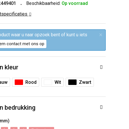
2449401
Beschikbaarheid:
Op voorraad
ctspecificaties
×
roduct waar u naar opzoek bent of kunt u iets
em contact met ons op
n kleur
auw
Rood
Wit
Zwart
n bedrukking
0mm)