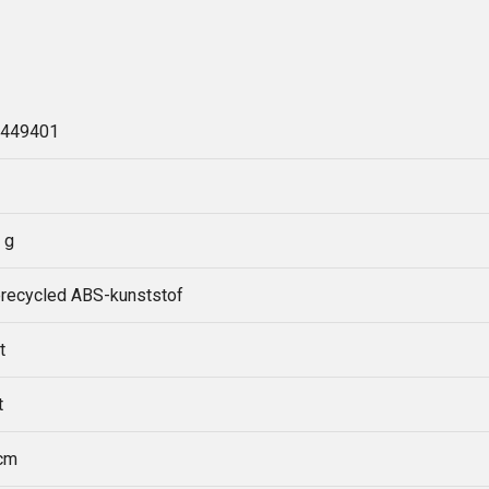
449401
 g
recycled ABS-kunststof
t
t
cm