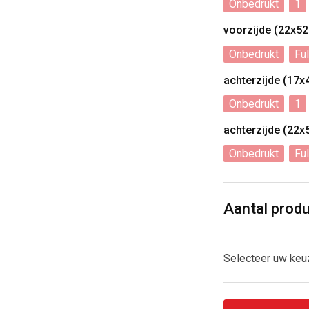
Onbedrukt
1
voorzijde (22x5
Onbedrukt
Ful
achterzijde (17
Onbedrukt
1
achterzijde (22
Onbedrukt
Ful
Aantal prod
Selecteer uw ke