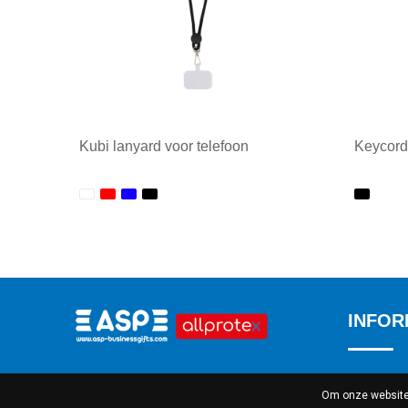
Kubi lanyard voor telefoon
Keycord
Minimale afname: 1
Minim
INFOR
Over ons
Doornpark 38 bus 1 9120
Om onze website 
Beveren Waas