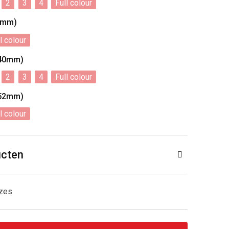
2
3
4
Full colour
2mm)
l colour
x40mm)
2
3
4
Full colour
x52mm)
l colour
ucten
uzes