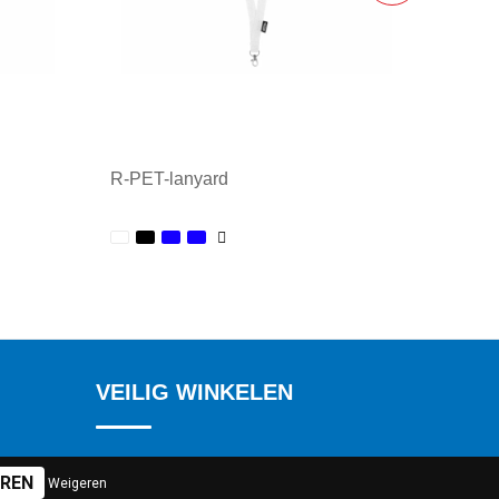
R-PET-lanyard
Minimale afname: 1
VEILIG WINKELEN
Algemene voorwaarden
Weigeren