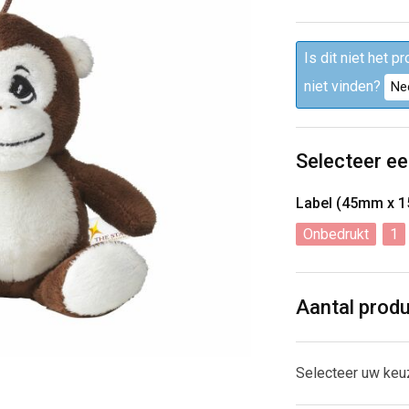
Is dit niet het p
niet vinden?
Ne
Selecteer ee
Label (45mm x 
Onbedrukt
1
Aantal prod
Selecteer uw ke