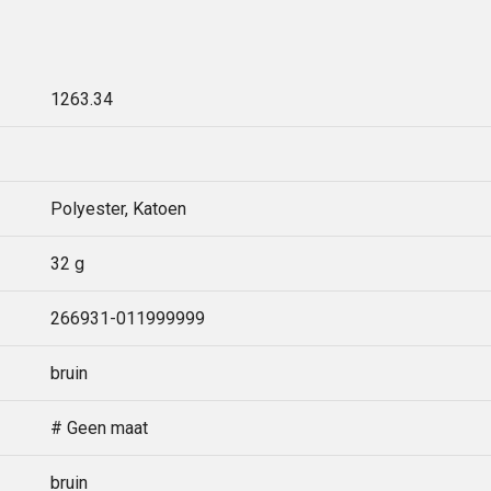
1263.34
Polyester, Katoen
32 g
266931-011999999
bruin
# Geen maat
bruin