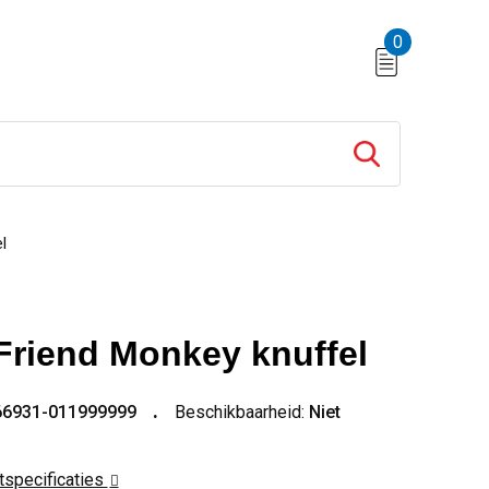
0
l
Friend Monkey knuffel
66931-011999999
Beschikbaarheid:
Niet
ctspecificaties