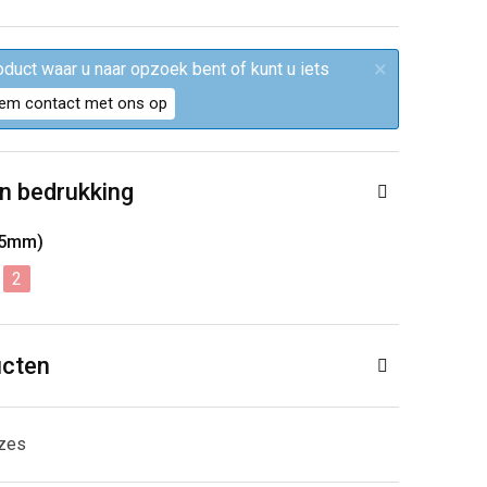
×
roduct waar u naar opzoek bent of kunt u iets
em contact met ons op
n bedrukking
15mm)
2
ucten
uzes