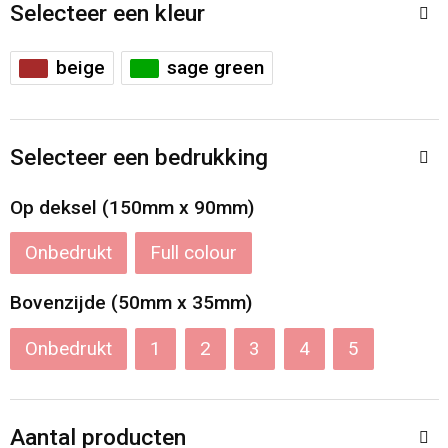
Accessoires voor tassen
Veiligheidsvesten en Veiligheidshesjes
Selecteer een kleur
Documententassen
Handschoenen en Sjaals
beige
sage green
Koeltassen en Koelboxen
Been- en voetbescherming
Selecteer een bedrukking
Toilettassen
Polo's
Op deksel (150mm x 90mm)
Schoenentassen
Sweaters
Onbedrukt
Full colour
Sporttassen
Overhemden
Bovenzijde (50mm x 35mm)
Schoudertassen
Ademhalingsbescherming
Onbedrukt
1
2
3
4
5
Kledingtassen
Boodschappentassen
Aantal producten