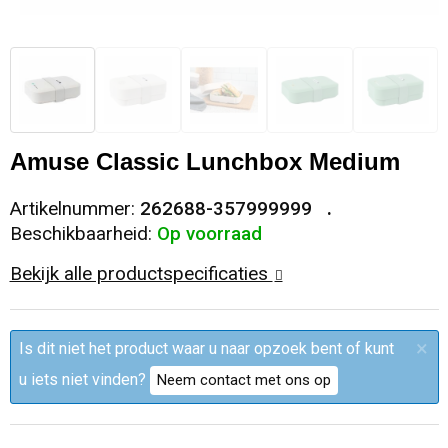
Sleutelhangers en Lanyards
Trolleys
Regenkleding
Broeken
Kledingaccessoires
Snoepgoed
Papieren tassen
Polo's
Ondergoed en Sokken
Spellen voor binnen en buiten
Heuptassen
Jassen
Broeken en Rokken
Amuse Classic Lunchbox Medium
Sport
Fietstassen
Jassen
Artikelnummer:
262688-357999999
Beschikbaarheid:
Op voorraad
Veiligheid, Auto en Fiets
Matrozentassen
T-Shirts
Bekijk alle productspecificaties
Vrije tijd en Strand
Laptop hoezen en tassen
Caps, Hoeden en Mutsen
×
Is dit niet het product waar u naar opzoek bent of kunt
Rugzakken
Schorten en Sloven
u iets niet vinden?
Neem contact met ons op
Reistassen
Bodywarmers