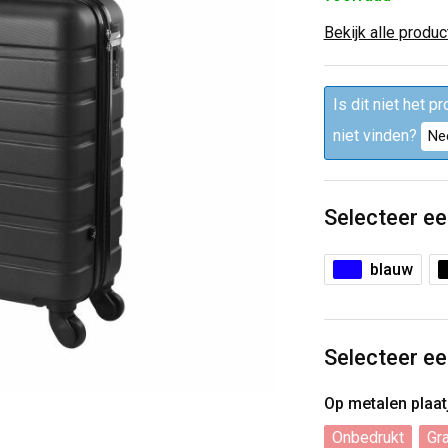
Bekijk alle produ
Is dit niet het p
niet vinden?
Ne
Selecteer ee
blauw
Selecteer ee
Op metalen plaa
Onbedrukt
Gr