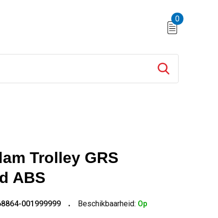
0
am Trolley GRS
ed ABS
68864-001999999
Beschikbaarheid:
Op