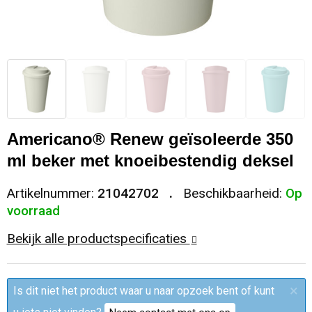
Sleutelhangers en Lanyards
Trolleys
Regenkleding
Broeken
Kledingaccessoires
Snoepgoed
Papieren tassen
Polo's
Ondergoed en Sokken
Spellen voor binnen en buiten
Heuptassen
Jassen
Broeken en Rokken
Sport
Fietstassen
Jassen
Americano® Renew geïsoleerde 350
ml beker met knoeibestendig deksel
Veiligheid, Auto en Fiets
Matrozentassen
T-Shirts
Artikelnummer:
21042702
Beschikbaarheid:
Op
Vrije tijd en Strand
Laptop hoezen en tassen
Caps, Hoeden en Mutsen
voorraad
Bekijk alle productspecificaties
Rugzakken
Schorten en Sloven
Reistassen
Bodywarmers
×
Is dit niet het product waar u naar opzoek bent of kunt