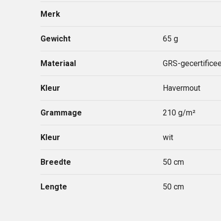
Merk
Gewicht
65 g
Materiaal
GRS-gecertifice
Kleur
Havermout
Grammage
210 g/m²
Kleur
wit
Breedte
50 cm
Lengte
50 cm