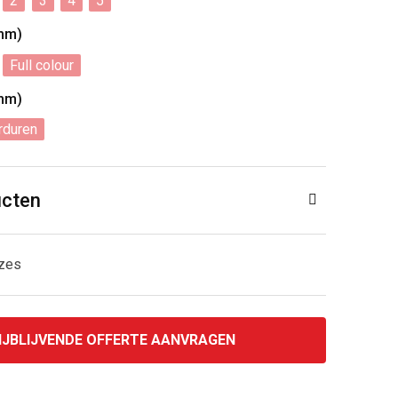
2
3
4
5
mm)
Full colour
mm)
rduren
ucten
uzes
IJBLIJVENDE OFFERTE AANVRAGEN