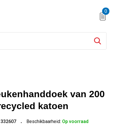
0
eukenhanddoek van 200
recycled katoen
1332607
Beschikbaarheid:
Op voorraad