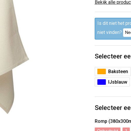
Bekijk alle produ
Is dit niet het p
niet vinden?
Ne
Selecteer ee
Baksteen
IJsblauw
Selecteer ee
Romp (380x300