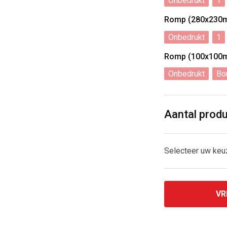
Onbedrukt
1
Romp (280x230
Onbedrukt
1
Romp (100x100
Onbedrukt
Bo
Aantal prod
Selecteer uw ke
VR