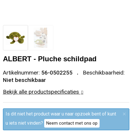
Sleutelhangers en Lanyards
Trolleys
Regenkleding
Broeken
Kledingaccessoires
Snoepgoed
Papieren tassen
Polo's
Ondergoed en Sokken
Spellen voor binnen en buiten
Heuptassen
Jassen
Broeken en Rokken
Sport
Fietstassen
Jassen
ALBERT - Pluche schildpad
Veiligheid, Auto en Fiets
Matrozentassen
T-Shirts
Artikelnummer:
56-0502255
Beschikbaarheid:
Niet beschikbaar
Vrije tijd en Strand
Laptop hoezen en tassen
Caps, Hoeden en Mutsen
Bekijk alle productspecificaties
Rugzakken
Schorten en Sloven
×
Is dit niet het product waar u naar opzoek bent of kunt
Reistassen
Bodywarmers
u iets niet vinden?
Neem contact met ons op