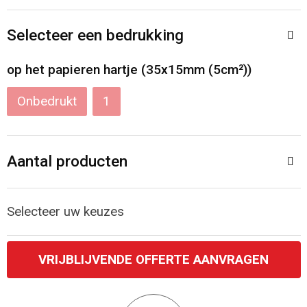
Accessoires voor tassen
Veiligheidsvesten en Veiligheidshesjes
Selecteer een bedrukking
Documententassen
Handschoenen en Sjaals
op het papieren hartje (35x15mm (5cm²))
Koeltassen en Koelboxen
Been- en voetbescherming
Onbedrukt
1
Toilettassen
Polo's
Schoenentassen
Sweaters
Aantal producten
Sporttassen
Overhemden
Selecteer uw keuzes
Schoudertassen
Ademhalingsbescherming
VRIJBLIJVENDE OFFERTE AANVRAGEN
Kledingtassen
Boodschappentassen