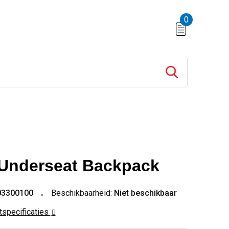
0
 Underseat Backpack
03300100
Beschikbaarheid:
Niet beschikbaar
ctspecificaties