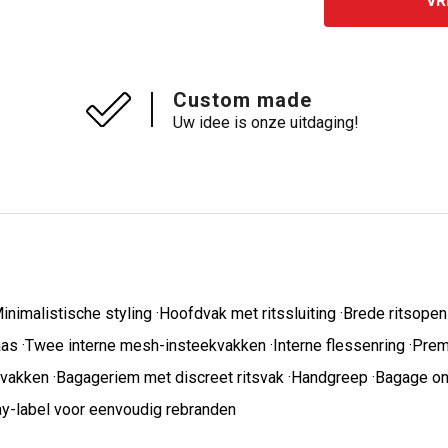
VR
Custom made
Uw idee is onze uitdaging!
imalistische styling ·Hoofdvak met ritssluiting ·Brede ritsope
gaas ·Twee interne mesh-insteekvakken ·Interne flessenring ·Pre
vakken ·Bagageriem met discreet ritsvak ·Handgreep ·Bagage on
ay-label voor eenvoudig rebranden