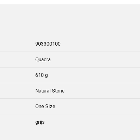
903300100
Quadra
610 g
Natural Stone
One Size
grijs