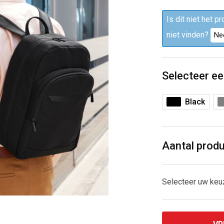
Is dit niet het p
niet vinden?
Ne
Selecteer ee
Black
Aantal prod
Selecteer uw ke