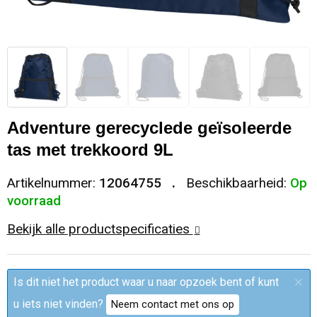
Sleutelhangers en Lanyards
Trolleys
Regenkleding
Broeken
Kledingaccessoires
Snoepgoed
Papieren tassen
Polo's
Ondergoed en Sokken
Spellen voor binnen en buiten
Heuptassen
Jassen
Broeken en Rokken
Adventure gerecyclede geïsoleerde
Sport
Fietstassen
Jassen
tas met trekkoord 9L
Veiligheid, Auto en Fiets
Matrozentassen
T-Shirts
Artikelnummer:
12064755
Beschikbaarheid:
Op
voorraad
Vrije tijd en Strand
Laptop hoezen en tassen
Caps, Hoeden en Mutsen
Bekijk alle productspecificaties
Rugzakken
Schorten en Sloven
×
Is dit niet het product waar u naar opzoek bent of kunt
Reistassen
Bodywarmers
u iets niet vinden?
Neem contact met ons op