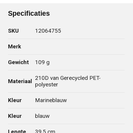
Specificaties
SKU
12064755
Merk
Gewicht
109 g
210D van Gerecycled PET-
Materiaal
polyester
Kleur
Marineblauw
Kleur
blauw
Lengte
39.5 cm