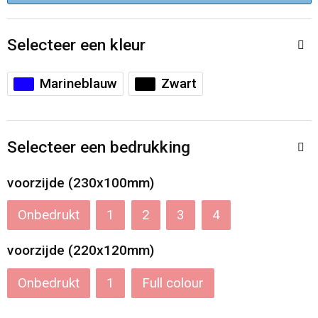
Accessoires voor tassen
Veiligheidsvesten en Veiligheidshesjes
Selecteer een kleur
Documententassen
Handschoenen en Sjaals
Koeltassen en Koelboxen
Been- en voetbescherming
Marineblauw
Zwart
Toilettassen
Polo's
Selecteer een bedrukking
Schoenentassen
Sweaters
voorzijde (230x100mm)
Sporttassen
Overhemden
Onbedrukt
1
2
3
4
Schoudertassen
Ademhalingsbescherming
voorzijde (220x120mm)
Kledingtassen
Onbedrukt
1
Full colour
Boodschappentassen