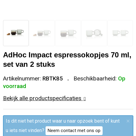
Sleutelhangers en Lanyards
Trolleys
Regenkleding
Broeken
Kledingaccessoires
Snoepgoed
Papieren tassen
Polo's
Ondergoed en Sokken
Spellen voor binnen en buiten
Heuptassen
Jassen
Broeken en Rokken
AdHoc Impact espressokopjes 70 ml,
Sport
Fietstassen
Jassen
set van 2 stuks
Veiligheid, Auto en Fiets
Matrozentassen
T-Shirts
Artikelnummer:
RBTK85
Beschikbaarheid:
Op
voorraad
Vrije tijd en Strand
Laptop hoezen en tassen
Caps, Hoeden en Mutsen
Bekijk alle productspecificaties
Rugzakken
Schorten en Sloven
×
Is dit niet het product waar u naar opzoek bent of kunt
Reistassen
Bodywarmers
u iets niet vinden?
Neem contact met ons op