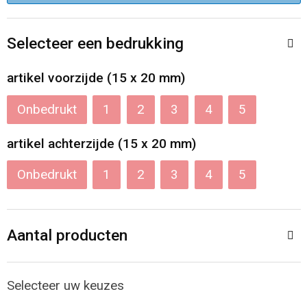
Accessoires voor tassen
Veiligheidsvesten en Veiligheidshesjes
Selecteer een bedrukking
Documententassen
Handschoenen en Sjaals
artikel voorzijde (15 x 20 mm)
Koeltassen en Koelboxen
Been- en voetbescherming
Onbedrukt
1
2
3
4
5
Toilettassen
Polo's
artikel achterzijde (15 x 20 mm)
Schoenentassen
Sweaters
Onbedrukt
1
2
3
4
5
Sporttassen
Overhemden
Schoudertassen
Ademhalingsbescherming
Aantal producten
Kledingtassen
Selecteer uw keuzes
Boodschappentassen