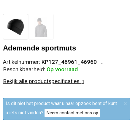
Sleutelhangers en Lanyards
Trolleys
Regenkleding
Broeken
Kledingaccessoires
Snoepgoed
Papieren tassen
Polo's
Ondergoed en Sokken
Spellen voor binnen en buiten
Heuptassen
Jassen
Broeken en Rokken
Ademende sportmuts
Sport
Fietstassen
Jassen
Artikelnummer:
KP127_46961_46960
Beschikbaarheid:
Op voorraad
Veiligheid, Auto en Fiets
Matrozentassen
T-Shirts
Bekijk alle productspecificaties
Vrije tijd en Strand
Laptop hoezen en tassen
Caps, Hoeden en Mutsen
×
Is dit niet het product waar u naar opzoek bent of kunt
Rugzakken
Schorten en Sloven
u iets niet vinden?
Neem contact met ons op
Reistassen
Bodywarmers