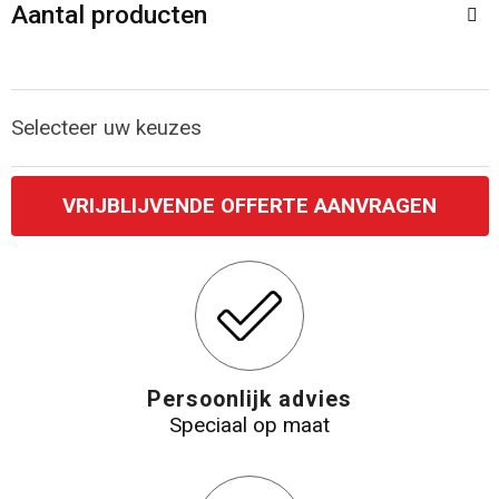
Accessoires voor tassen
Veiligheidsvesten en Veiligheidshesjes
Aantal producten
Documententassen
Handschoenen en Sjaals
Selecteer uw keuzes
Koeltassen en Koelboxen
Been- en voetbescherming
Toilettassen
Polo's
VRIJBLIJVENDE OFFERTE AANVRAGEN
Schoenentassen
Sweaters
Sporttassen
Overhemden
Schoudertassen
Ademhalingsbescherming
Persoonlijk advies
Kledingtassen
Speciaal op maat
Boodschappentassen