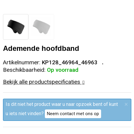
Sleutelhangers en Lanyards
Trolleys
Regenkleding
Broeken
Kledingaccessoires
Snoepgoed
Papieren tassen
Polo's
Ondergoed en Sokken
Spellen voor binnen en buiten
Heuptassen
Jassen
Broeken en Rokken
Ademende hoofdband
Sport
Fietstassen
Jassen
Artikelnummer:
KP128_46964_46963
Beschikbaarheid:
Op voorraad
Veiligheid, Auto en Fiets
Matrozentassen
T-Shirts
Bekijk alle productspecificaties
Vrije tijd en Strand
Laptop hoezen en tassen
Caps, Hoeden en Mutsen
×
Is dit niet het product waar u naar opzoek bent of kunt
Rugzakken
Schorten en Sloven
u iets niet vinden?
Neem contact met ons op
Reistassen
Bodywarmers