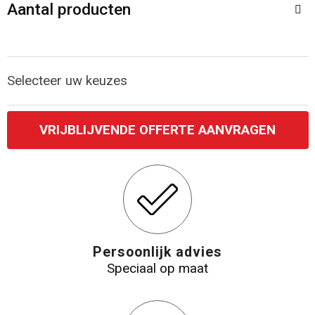
Accessoires voor tassen
Veiligheidsvesten en Veiligheidshesjes
Aantal producten
Documententassen
Handschoenen en Sjaals
Selecteer uw keuzes
Koeltassen en Koelboxen
Been- en voetbescherming
Toilettassen
Polo's
VRIJBLIJVENDE OFFERTE AANVRAGEN
Schoenentassen
Sweaters
Sporttassen
Overhemden
Schoudertassen
Ademhalingsbescherming
Persoonlijk advies
Kledingtassen
Speciaal op maat
Boodschappentassen