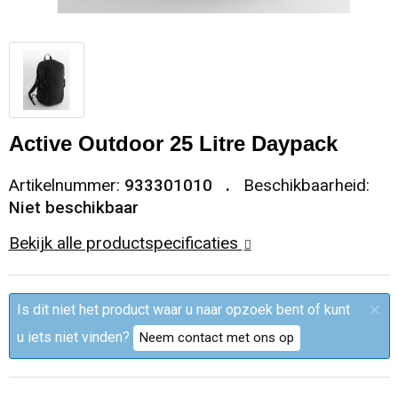
Sleutelhangers en Lanyards
Trolleys
Regenkleding
Broeken
Kledingaccessoires
Snoepgoed
Papieren tassen
Polo's
Ondergoed en Sokken
Spellen voor binnen en buiten
Heuptassen
Jassen
Broeken en Rokken
Active Outdoor 25 Litre Daypack
Sport
Fietstassen
Jassen
Artikelnummer:
933301010
Beschikbaarheid:
Niet beschikbaar
Veiligheid, Auto en Fiets
Matrozentassen
T-Shirts
Bekijk alle productspecificaties
Vrije tijd en Strand
Laptop hoezen en tassen
Caps, Hoeden en Mutsen
×
Is dit niet het product waar u naar opzoek bent of kunt
Rugzakken
Schorten en Sloven
u iets niet vinden?
Neem contact met ons op
Reistassen
Bodywarmers