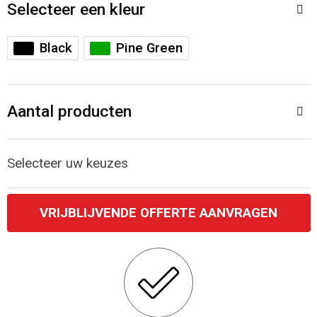
Accessoires voor tassen
Veiligheidsvesten en Veiligheidshesjes
Selecteer een kleur
Documententassen
Handschoenen en Sjaals
Black
Pine Green
Koeltassen en Koelboxen
Been- en voetbescherming
Aantal producten
Toilettassen
Polo's
Schoenentassen
Sweaters
Selecteer uw keuzes
Sporttassen
Overhemden
VRIJBLIJVENDE OFFERTE AANVRAGEN
Schoudertassen
Ademhalingsbescherming
Kledingtassen
Boodschappentassen