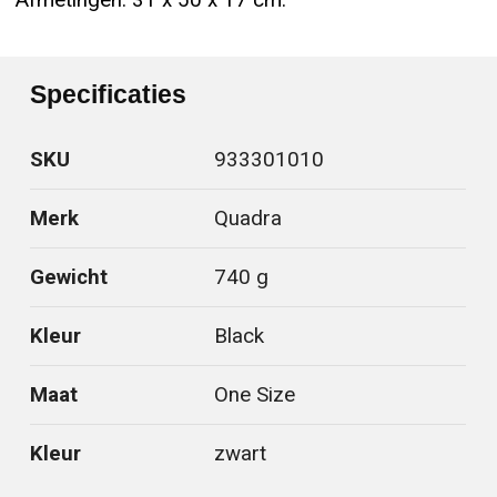
·Afmetingen: 31 x 50 x 17 cm.
Specificaties
SKU
933301010
Merk
Quadra
Gewicht
740 g
Kleur
Black
Maat
One Size
Kleur
zwart