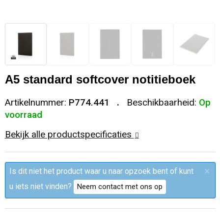
Sleutelhangers en Lanyards
Trolleys
Regenkleding
Broeken
Kledingaccessoires
Snoepgoed
Papieren tassen
Polo's
Ondergoed en Sokken
Spellen voor binnen en buiten
Heuptassen
Jassen
Broeken en Rokken
A5 standard softcover notitieboek
Sport
Fietstassen
Jassen
Artikelnummer:
P774.441
Beschikbaarheid:
Op
voorraad
Veiligheid, Auto en Fiets
Matrozentassen
T-Shirts
Bekijk alle productspecificaties
Vrije tijd en Strand
Laptop hoezen en tassen
Caps, Hoeden en Mutsen
×
Is dit niet het product waar u naar opzoek bent of kunt
Rugzakken
Schorten en Sloven
u iets niet vinden?
Neem contact met ons op
Reistassen
Bodywarmers