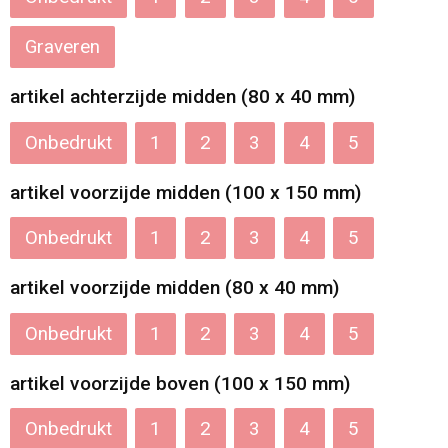
Katoenen draagtassen
Graveren
Jute tassen
artikel achterzijde midden (80 x 40 mm)
Onbedrukt
1
2
3
4
5
Tablettassen
artikel voorzijde midden (100 x 150 mm)
Koffers en Trolleys
Onbedrukt
1
2
3
4
5
artikel voorzijde midden (80 x 40 mm)
Onbedrukt
1
2
3
4
5
artikel voorzijde boven (100 x 150 mm)
Onbedrukt
1
2
3
4
5