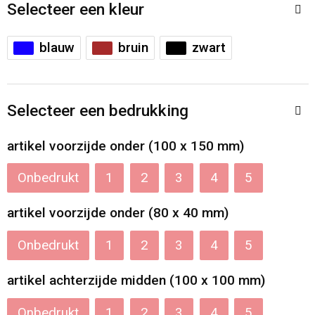
Accessoires voor tassen
Veiligheidsvesten en Veiligheidshesjes
Selecteer een kleur
Documententassen
Handschoenen en Sjaals
blauw
bruin
zwart
Koeltassen en Koelboxen
Been- en voetbescherming
Selecteer een bedrukking
Toilettassen
Polo's
artikel voorzijde onder (100 x 150 mm)
Schoenentassen
Sweaters
Onbedrukt
1
2
3
4
5
Sporttassen
Overhemden
artikel voorzijde onder (80 x 40 mm)
Schoudertassen
Ademhalingsbescherming
Onbedrukt
1
2
3
4
5
Kledingtassen
artikel achterzijde midden (100 x 100 mm)
Boodschappentassen
Onbedrukt
1
2
3
4
5