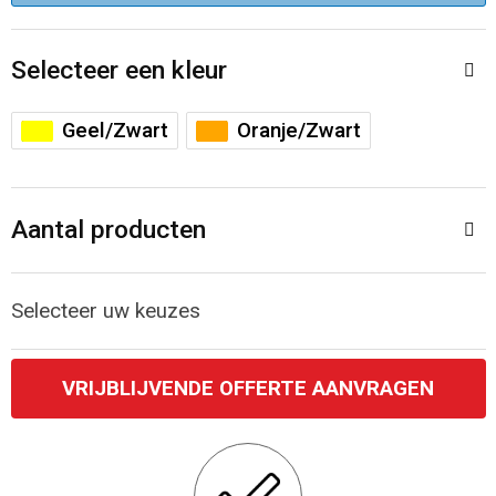
Accessoires voor tassen
Veiligheidsvesten en Veiligheidshesjes
Selecteer een kleur
Documententassen
Handschoenen en Sjaals
Koeltassen en Koelboxen
Been- en voetbescherming
Geel/Zwart
Oranje/Zwart
Toilettassen
Polo's
Aantal producten
Schoenentassen
Sweaters
Sporttassen
Overhemden
Selecteer uw keuzes
Schoudertassen
Ademhalingsbescherming
VRIJBLIJVENDE OFFERTE AANVRAGEN
Kledingtassen
Boodschappentassen