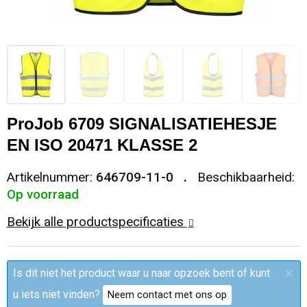
Sleutelhangers en Lanyards
Trolleys
Regenkleding
Broeken
Kledingaccessoires
Snoepgoed
Papieren tassen
Polo's
Ondergoed en Sokken
Spellen voor binnen en buiten
Heuptassen
Jassen
Broeken en Rokken
ProJob 6709 SIGNALISATIEHESJE
Sport
Fietstassen
Jassen
EN ISO 20471 KLASSE 2
Veiligheid, Auto en Fiets
Matrozentassen
T-Shirts
Artikelnummer:
646709-11-0
Beschikbaarheid:
Op voorraad
Vrije tijd en Strand
Laptop hoezen en tassen
Caps, Hoeden en Mutsen
Bekijk alle productspecificaties
Rugzakken
Schorten en Sloven
×
Is dit niet het product waar u naar opzoek bent of kunt
Reistassen
Bodywarmers
u iets niet vinden?
Neem contact met ons op