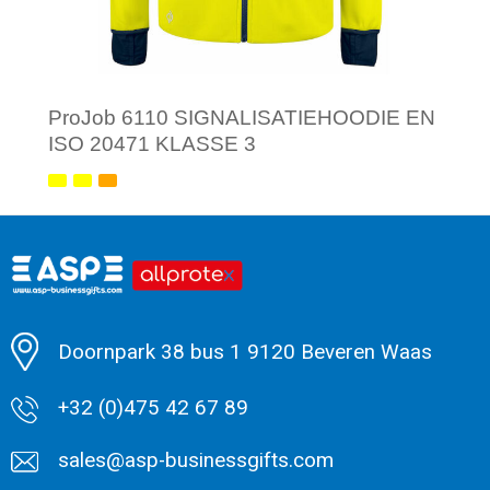
ProJob 6110 SIGNALISATIEHOODIE EN
ISO 20471 KLASSE 3
Minimale afname: 1
Doornpark 38 bus 1 9120 Beveren Waas
+32 (0)475 42 67 89
sales@asp-businessgifts.com