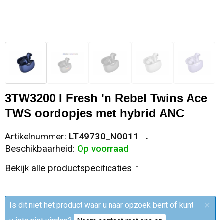
Sleutelhangers en Lanyards
Trolleys
Regenkleding
Broeken
Kledingaccessoires
Snoepgoed
Papieren tassen
Polo's
Ondergoed en Sokken
Spellen voor binnen en buiten
Heuptassen
Jassen
Broeken en Rokken
Sport
Fietstassen
Jassen
3TW3200 I Fresh 'n Rebel Twins Ace
TWS oordopjes met hybrid ANC
Veiligheid, Auto en Fiets
Matrozentassen
T-Shirts
Artikelnummer:
LT49730_N0011
Vrije tijd en Strand
Laptop hoezen en tassen
Caps, Hoeden en Mutsen
Beschikbaarheid:
Op voorraad
Bekijk alle productspecificaties
Rugzakken
Schorten en Sloven
Reistassen
Bodywarmers
×
Is dit niet het product waar u naar opzoek bent of kunt