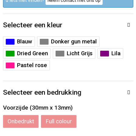
u iets niet vinden?
Neem contact met ons op
Accessoires voor tassen
Veiligheidsvesten en Veiligheidshesjes
Documententassen
Handschoenen en Sjaals
Selecteer een kleur
Koeltassen en Koelboxen
Been- en voetbescherming
Blauw
Donker gun metal
Toilettassen
Polo's
Dried Green
Licht Grijs
Lila
Pastel rose
Schoenentassen
Sweaters
Sporttassen
Overhemden
Selecteer een bedrukking
Schoudertassen
Ademhalingsbescherming
Voorzijde (30mm x 13mm)
Kledingtassen
Onbedrukt
Full colour
Boodschappentassen