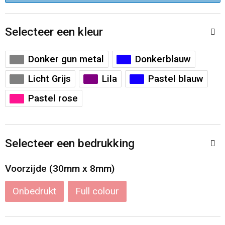
Accessoires voor tassen
Veiligheidsvesten en Veiligheidshesjes
Selecteer een kleur
Documententassen
Handschoenen en Sjaals
Koeltassen en Koelboxen
Been- en voetbescherming
Donker gun metal
Donkerblauw
Licht Grijs
Lila
Pastel blauw
Toilettassen
Polo's
Pastel rose
Schoenentassen
Sweaters
Sporttassen
Overhemden
Selecteer een bedrukking
Schoudertassen
Ademhalingsbescherming
Voorzijde (30mm x 8mm)
Kledingtassen
Onbedrukt
Full colour
Boodschappentassen