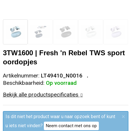
Sleutelhangers en Lanyards
Trolleys
Regenkleding
Broeken
Kledingaccessoires
Snoepgoed
Papieren tassen
Polo's
Ondergoed en Sokken
Spellen voor binnen en buiten
Heuptassen
Jassen
Broeken en Rokken
3TW1600 | Fresh 'n Rebel TWS sport
Sport
Fietstassen
Jassen
oordopjes
Veiligheid, Auto en Fiets
Matrozentassen
T-Shirts
Artikelnummer:
LT49410_N0016
Beschikbaarheid:
Op voorraad
Vrije tijd en Strand
Laptop hoezen en tassen
Caps, Hoeden en Mutsen
Bekijk alle productspecificaties
Rugzakken
Schorten en Sloven
×
Is dit niet het product waar u naar opzoek bent of kunt
Reistassen
Bodywarmers
u iets niet vinden?
Neem contact met ons op