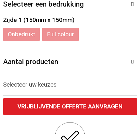
Accessoires voor tassen
Veiligheidsvesten en Veiligheidshesjes
Selecteer een bedrukking
Documententassen
Handschoenen en Sjaals
Zijde 1 (150mm x 150mm)
Onbedrukt
Full colour
Koeltassen en Koelboxen
Been- en voetbescherming
Toilettassen
Polo's
Aantal producten
Schoenentassen
Sweaters
Selecteer uw keuzes
Sporttassen
Overhemden
Schoudertassen
Ademhalingsbescherming
VRIJBLIJVENDE OFFERTE AANVRAGEN
Kledingtassen
Boodschappentassen