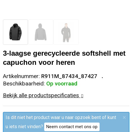
Sleutelhangers en Lanyards
Trolleys
Regenkleding
Broeken
Kledingaccessoires
Snoepgoed
Papieren tassen
Polo's
Ondergoed en Sokken
Spellen voor binnen en buiten
Heuptassen
Jassen
Broeken en Rokken
3-laagse gerecycleerde softshell met
Sport
Fietstassen
Jassen
capuchon voor heren
Veiligheid, Auto en Fiets
Matrozentassen
T-Shirts
Artikelnummer:
R911M_87434_87427
Beschikbaarheid:
Op voorraad
Vrije tijd en Strand
Laptop hoezen en tassen
Caps, Hoeden en Mutsen
Bekijk alle productspecificaties
Rugzakken
Schorten en Sloven
×
Is dit niet het product waar u naar opzoek bent of kunt
Reistassen
Bodywarmers
u iets niet vinden?
Neem contact met ons op