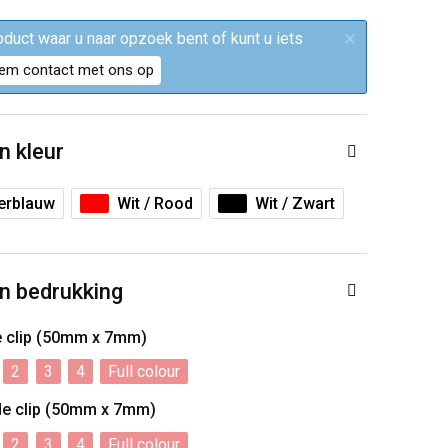
×
roduct waar u naar opzoek bent of kunt u iets
em contact met ons op
n kleur
erblauw
Wit / Rood
Wit / Zwart
n bedrukking
e clip (50mm x 7mm)
2
3
4
Full colour
de clip (50mm x 7mm)
2
3
4
Full colour