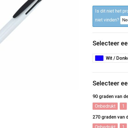
Is dit niet het p
niet vinden?
Ne
Selecteer ee
Wit / Donk
Selecteer ee
90 graden van d
Onbedrukt
1
270 graden van 
Onbedrukt
1