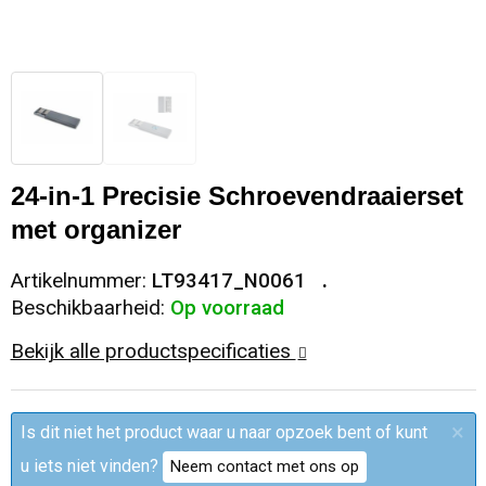
Sleutelhangers en Lanyards
Trolleys
Regenkleding
Broeken
Kledingaccessoires
Snoepgoed
Papieren tassen
Polo's
Ondergoed en Sokken
Spellen voor binnen en buiten
Heuptassen
Jassen
Broeken en Rokken
24-in-1 Precisie Schroevendraaierset
Sport
Fietstassen
Jassen
met organizer
Veiligheid, Auto en Fiets
Matrozentassen
T-Shirts
Artikelnummer:
LT93417_N0061
Beschikbaarheid:
Op voorraad
Vrije tijd en Strand
Laptop hoezen en tassen
Caps, Hoeden en Mutsen
Bekijk alle productspecificaties
Rugzakken
Schorten en Sloven
×
Is dit niet het product waar u naar opzoek bent of kunt
Reistassen
Bodywarmers
u iets niet vinden?
Neem contact met ons op