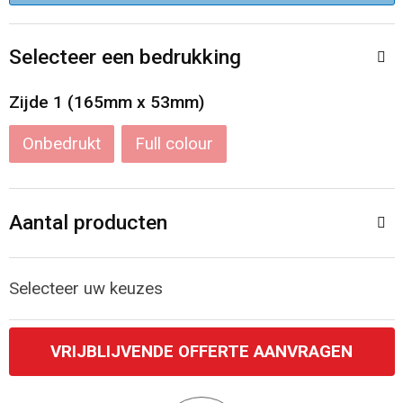
Accessoires voor tassen
Veiligheidsvesten en Veiligheidshesjes
Selecteer een bedrukking
Documententassen
Handschoenen en Sjaals
Zijde 1 (165mm x 53mm)
Koeltassen en Koelboxen
Been- en voetbescherming
Onbedrukt
Full colour
Toilettassen
Polo's
Schoenentassen
Sweaters
Aantal producten
Sporttassen
Overhemden
Selecteer uw keuzes
Schoudertassen
Ademhalingsbescherming
Kledingtassen
VRIJBLIJVENDE OFFERTE AANVRAGEN
Boodschappentassen