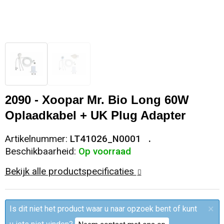
Sleutelhangers en Lanyards
Trolleys
Regenkleding
Broeken
Kledingaccessoires
Snoepgoed
Papieren tassen
Polo's
Ondergoed en Sokken
Spellen voor binnen en buiten
Heuptassen
Jassen
Broeken en Rokken
Sport
Fietstassen
Jassen
2090 - Xoopar Mr. Bio Long 60W
Oplaadkabel + UK Plug Adapter
Veiligheid, Auto en Fiets
Matrozentassen
T-Shirts
Artikelnummer:
LT41026_N0001
Vrije tijd en Strand
Laptop hoezen en tassen
Caps, Hoeden en Mutsen
Beschikbaarheid:
Op voorraad
Bekijk alle productspecificaties
Rugzakken
Schorten en Sloven
Reistassen
Bodywarmers
×
Is dit niet het product waar u naar opzoek bent of kunt