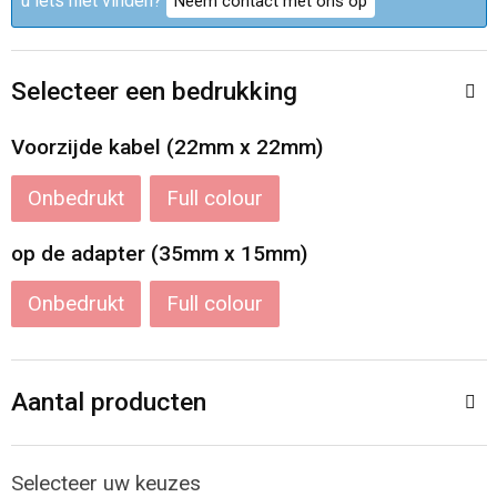
u iets niet vinden?
Neem contact met ons op
Accessoires voor tassen
Veiligheidsvesten en Veiligheidshesjes
Documententassen
Handschoenen en Sjaals
Selecteer een bedrukking
Koeltassen en Koelboxen
Been- en voetbescherming
Voorzijde kabel (22mm x 22mm)
Toilettassen
Polo's
Onbedrukt
Full colour
Schoenentassen
Sweaters
op de adapter (35mm x 15mm)
Onbedrukt
Full colour
Sporttassen
Overhemden
Schoudertassen
Ademhalingsbescherming
Aantal producten
Kledingtassen
Boodschappentassen
Selecteer uw keuzes