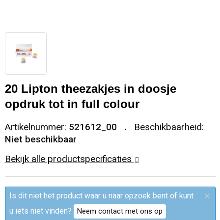
Sleutelhangers en Lanyards
Trolleys
Regenkleding
Broeken
Kledingaccessoires
Snoepgoed
Papieren tassen
Polo's
Ondergoed en Sokken
Spellen voor binnen en buiten
Heuptassen
Jassen
Broeken en Rokken
20 Lipton theezakjes in doosje
Sport
Fietstassen
Jassen
opdruk tot in full colour
Veiligheid, Auto en Fiets
Matrozentassen
T-Shirts
Artikelnummer:
521612_00
Beschikbaarheid:
Niet beschikbaar
Vrije tijd en Strand
Laptop hoezen en tassen
Caps, Hoeden en Mutsen
Bekijk alle productspecificaties
Rugzakken
Schorten en Sloven
×
Is dit niet het product waar u naar opzoek bent of kunt
Reistassen
Bodywarmers
u iets niet vinden?
Neem contact met ons op