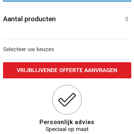
Accessoires voor tassen
Veiligheidsvesten en Veiligheidshesjes
Aantal producten
Documententassen
Handschoenen en Sjaals
Koeltassen en Koelboxen
Been- en voetbescherming
Selecteer uw keuzes
Toilettassen
Polo's
Schoenentassen
Sweaters
VRIJBLIJVENDE OFFERTE AANVRAGEN
Sporttassen
Overhemden
Schoudertassen
Ademhalingsbescherming
Kledingtassen
Persoonlijk advies
Speciaal op maat
Boodschappentassen