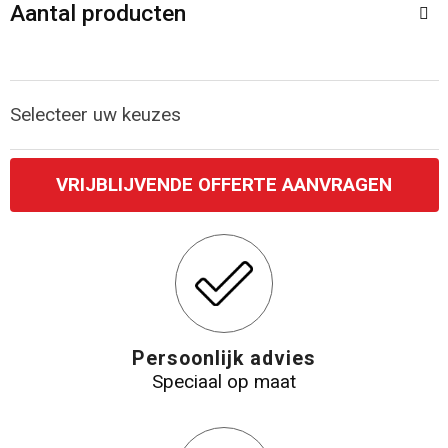
Accessoires voor tassen
Veiligheidsvesten en Veiligheidshesjes
Aantal producten
Documententassen
Handschoenen en Sjaals
Selecteer uw keuzes
Koeltassen en Koelboxen
Been- en voetbescherming
Toilettassen
Polo's
VRIJBLIJVENDE OFFERTE AANVRAGEN
Schoenentassen
Sweaters
Sporttassen
Overhemden
Schoudertassen
Ademhalingsbescherming
Persoonlijk advies
Kledingtassen
Speciaal op maat
Boodschappentassen