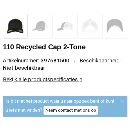
Sleutelhangers en Lanyards
Trolleys
Regenkleding
Broeken
Kledingaccessoires
Snoepgoed
Papieren tassen
Polo's
Ondergoed en Sokken
Spellen voor binnen en buiten
Heuptassen
Jassen
Broeken en Rokken
110 Recycled Cap 2-Tone
Sport
Fietstassen
Jassen
Artikelnummer:
397681500
Beschikbaarheid:
Niet beschikbaar
Veiligheid, Auto en Fiets
Matrozentassen
T-Shirts
Bekijk alle productspecificaties
Vrije tijd en Strand
Laptop hoezen en tassen
Caps, Hoeden en Mutsen
×
Is dit niet het product waar u naar opzoek bent of kunt
Rugzakken
Schorten en Sloven
u iets niet vinden?
Neem contact met ons op
Reistassen
Bodywarmers